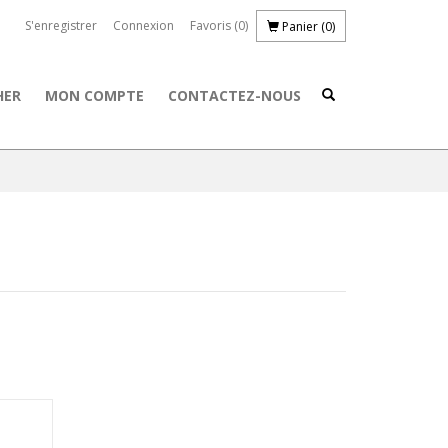
S'enregistrer
Connexion
Favoris
(0)
Panier
(0)
HER
MON COMPTE
CONTACTEZ-NOUS