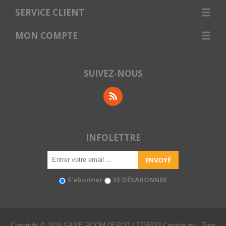
SERVICE CLIENT
MON COMPTE
SUIVEZ-NOUS
INFOLETTRE
S'abonner
SE DÉSABONNER
Copyright © 2026 GAME ROOM DEPOT / 7755533 Canada inc.. Tous