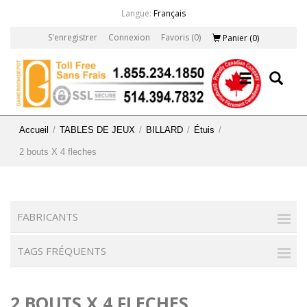
Langue:
Français
S'enregistrer
Connexion
Favoris
(0)
Panier
(0)
Accueil
/
TABLES DE JEUX
/
BILLARD
/
Étuis
/
2 bouts X 4 fleches
FABRICANTS
TAGS FRÉQUENTS
2 BOUTS X 4 FLECHES