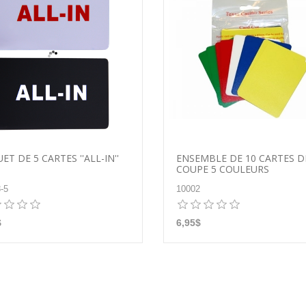
ET DE 5 CARTES ''ALL-IN''
ENSEMBLE DE 10 CARTES D
COUPE 5 COULEURS
-5
10002
$
6,95$