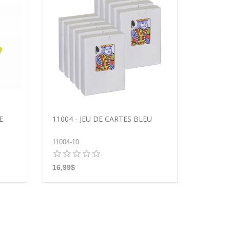
E
11004 - JEU DE CARTES BLEU
11004-10
16,99$