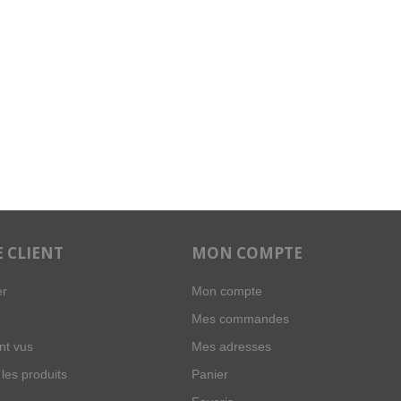
E CLIENT
MON COMPTE
er
Mon compte
Mes commandes
t vus
Mes adresses
les produits
Panier