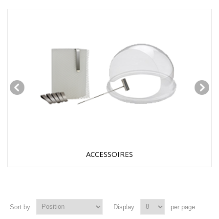
ACCESSOIRES
Sort by
Display
per page