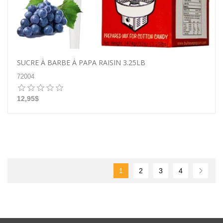
SUCRE À BARBE À PAPA RAISIN 3.25LB
72004
12,95$
1
2
3
4