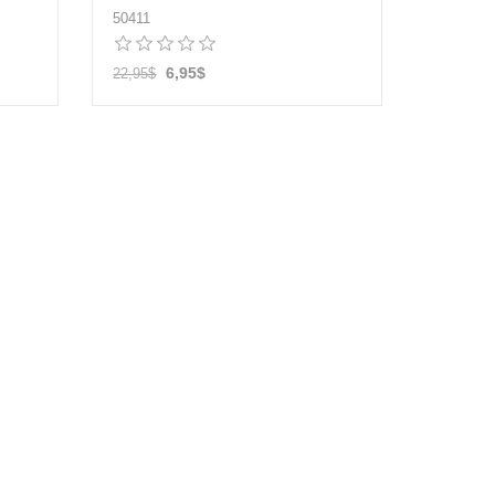
50411
6,95$
22,95$