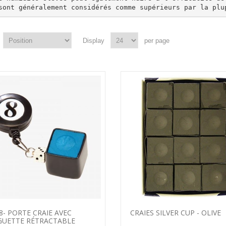
sont généralement considérés comme supérieurs par la plu
Display
per page
8- PORTE CRAIE AVEC
CRAIES SILVER CUP - OLIVE
GUETTE RÉTRACTABLE