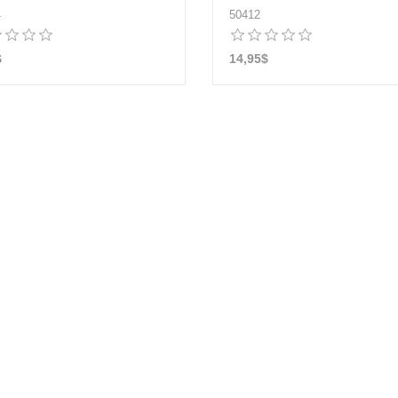
4
50412
$
14,95$