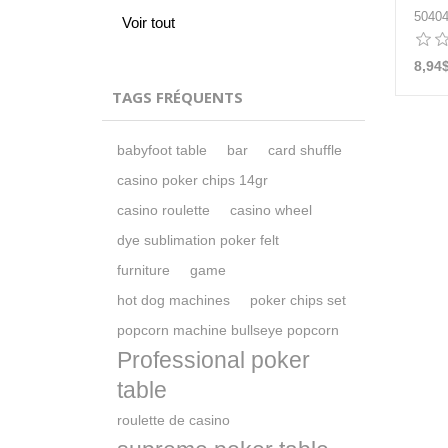
5040
Voir tout
8,94
TAGS FRÉQUENTS
babyfoot table
bar
card shuffle
casino poker chips 14gr
casino roulette
casino wheel
dye sublimation poker felt
furniture
game
hot dog machines
poker chips set
popcorn machine bullseye popcorn
Professional poker
table
roulette de casino