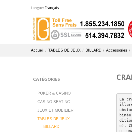
Langue:
Français
Accueil
/
TABLES DE JEUX
/
BILLARD
/
Accessories
/
CRA
CATÉGORIES
POKER & CASINO
La cr
CASINO SEATING
illar
ubsta
JEUX ET MOBILIER
binée
TABLES DE JEUX
ditio
e). C
BILLARD
u. Un