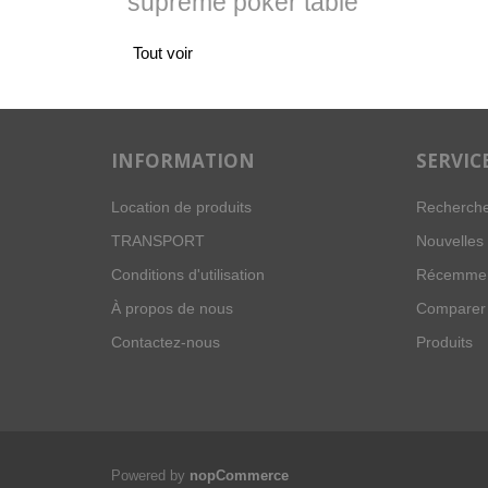
supreme poker table
Tout voir
INFORMATION
SERVIC
Location de produits
Recherch
TRANSPORT
Nouvelles
Conditions d'utilisation
Récemmen
À propos de nous
Comparer 
Contactez-nous
Produits
Powered by
nopCommerce