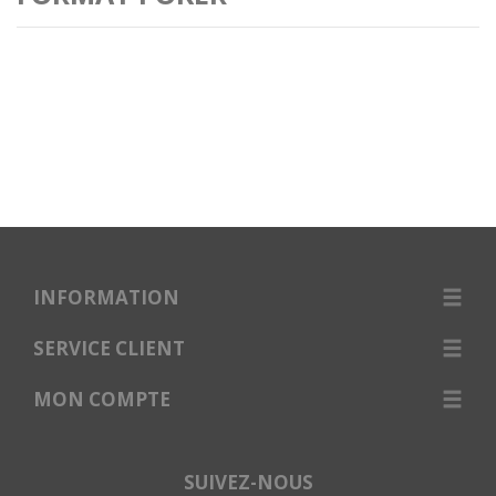
INFORMATION
SERVICE CLIENT
MON COMPTE
SUIVEZ-NOUS