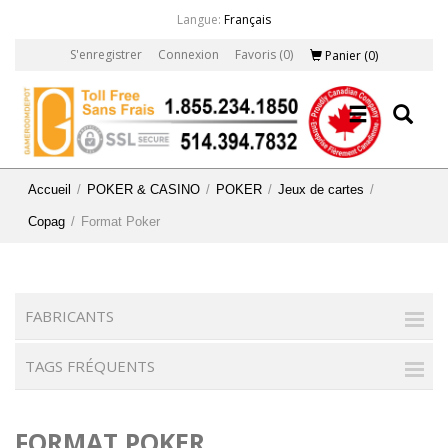
Langue:
Français
S'enregistrer
Connexion
Favoris
(0)
Panier
(0)
Accueil
/
POKER & CASINO
/
POKER
/
Jeux de cartes
/
Copag
/
Format Poker
FABRICANTS
TAGS FRÉQUENTS
FORMAT POKER