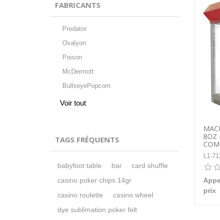
FABRICANTS
Predator
Ovalyon
Poison
McDermott
BullseyePopcorn
Voir tout
MAC
8OZ 
TAGS FRÉQUENTS
COM
L1-71
babyfoot table
bar
card shuffle
Appe
casino poker chips 14gr
prix
casino roulette
casino wheel
dye sublimation poker felt