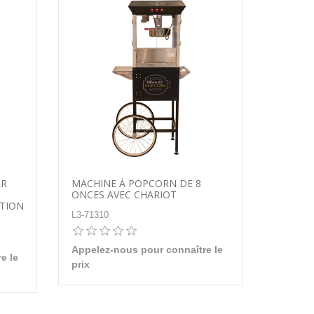
AR
MACHINE À POPCORN DE 8
ONCES AVEC CHARIOT
TION
L3-71310
Appelez-nous pour connaître le
e le
prix