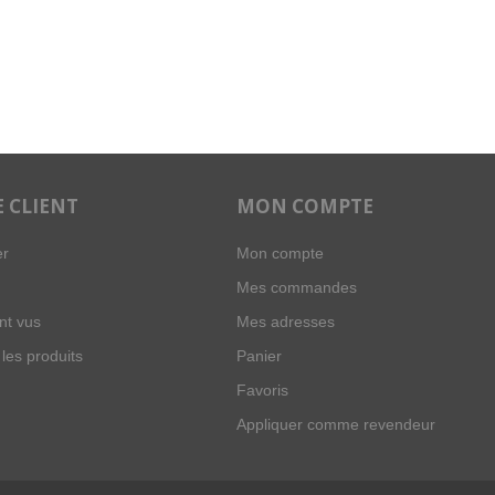
E CLIENT
MON COMPTE
er
Mon compte
Mes commandes
t vus
Mes adresses
les produits
Panier
Favoris
Appliquer comme revendeur