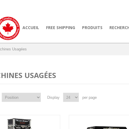
ACCUEIL
FREE SHIPPING
PRODUITS
RECHERC
chines Usagées
HINES USAGÉES
Display
per page