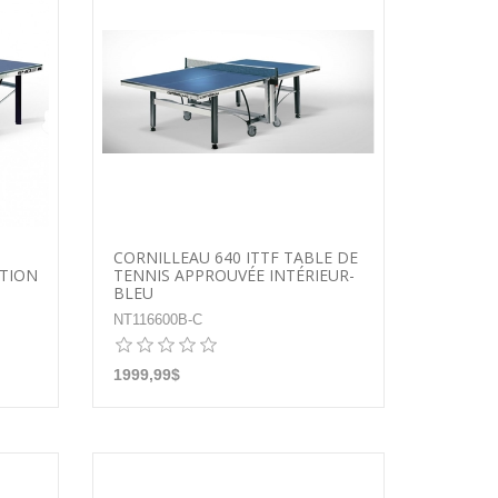
CORNILLEAU 640 ITTF TABLE DE
ITION
TENNIS APPROUVÉE INTÉRIEUR-
BLEU
NT116600B-C
1999,99$