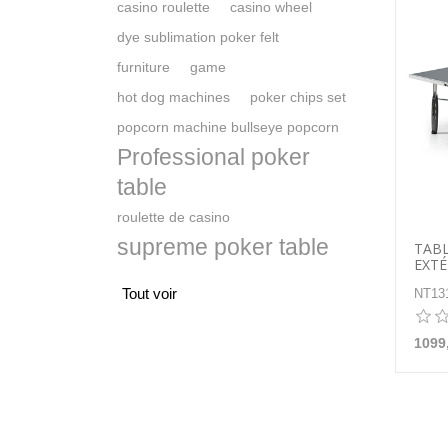
casino roulette
casino wheel
dye sublimation poker felt
furniture
game
hot dog machines
poker chips set
popcorn machine bullseye popcorn
Professional poker
table
roulette de casino
supreme poker table
TABL
EXTÉ
Tout voir
NT13
1099