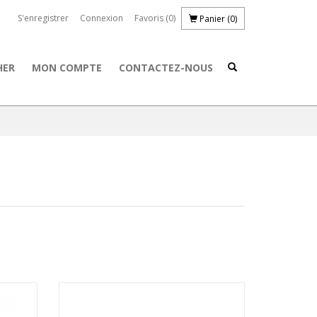
S'enregistrer
Connexion
Favoris
(0)
Panier
(0)
HER
MON COMPTE
CONTACTEZ-NOUS