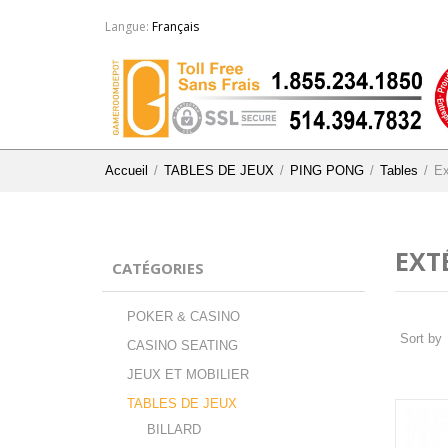
Langue:
Français
Accueil
/
TABLES DE JEUX
/
PING PONG
/
Tables
/
Ex
EXT
CATÉGORIES
POKER & CASINO
Sort by
CASINO SEATING
JEUX ET MOBILIER
TABLES DE JEUX
BILLARD