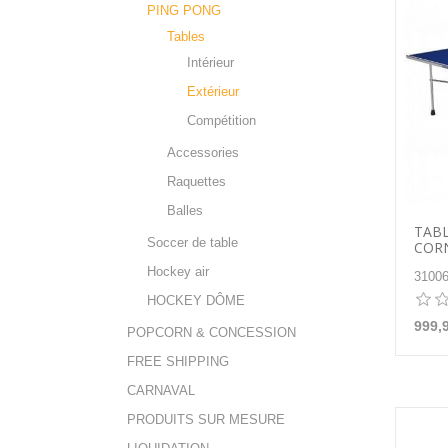
PING PONG
Tables
Intérieur
Extérieur
Compétition
Accessories
Raquettes
Balles
TABL
Soccer de table
CORN
Hockey air
3100
HOCKEY DÔME
999,
POPCORN & CONCESSION
FREE SHIPPING
CARNAVAL
PRODUITS SUR MESURE