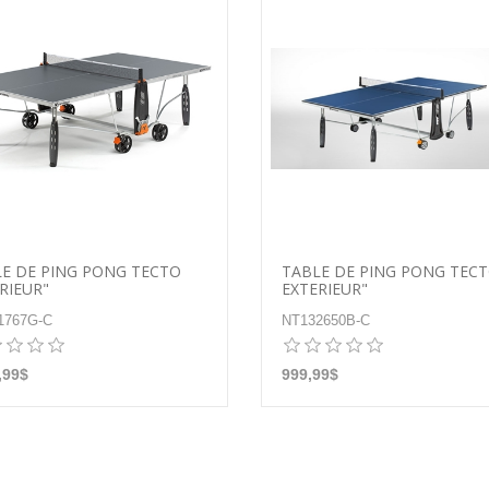
E DE PING PONG TECTO
TABLE DE PING PONG TEC
RIEUR"
EXTERIEUR"
1767G-C
NT132650B-C
,99$
999,99$