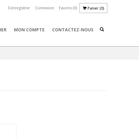
S'enregistrer
Connexion
Favoris
(0)
Panier
(0)
HER
MON COMPTE
CONTACTEZ-NOUS