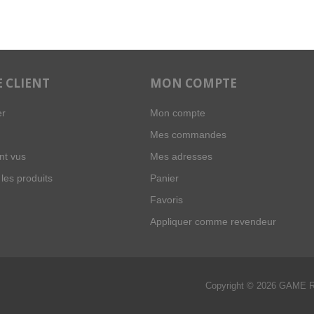
E CLIENT
MON COMPTE
er
Mon compte
Mes commandes
t vus
Mes adresses
les produits
Panier
Favoris
Appliquer comme revendeur
Copyright © 2026 GAME R