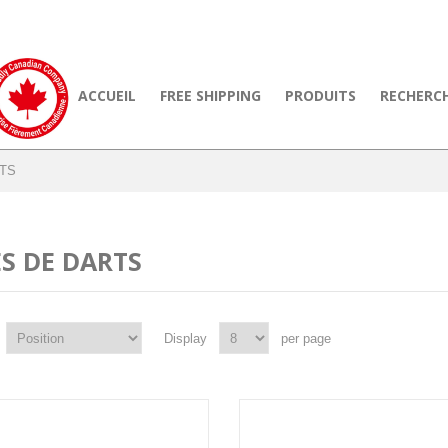
ACCUEIL
FREE SHIPPING
PRODUITS
RECHERC
RTS
ES DE DARTS
Display
per page