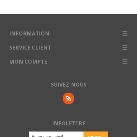
INFORMATION
SERVICE CLIENT
MON COMPTE
SUIVEZ-NOUS
INFOLETTRE