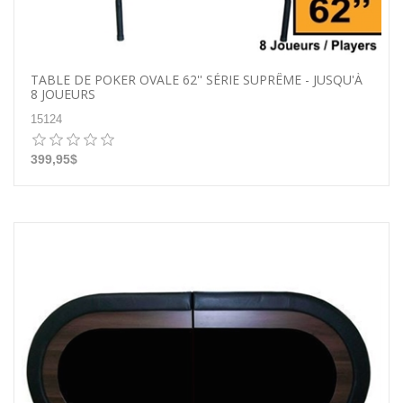
TABLE DE POKER OVALE 62'' SÉRIE SUPRÊME - JUSQU'À
8 JOUEURS
15124
399,95$