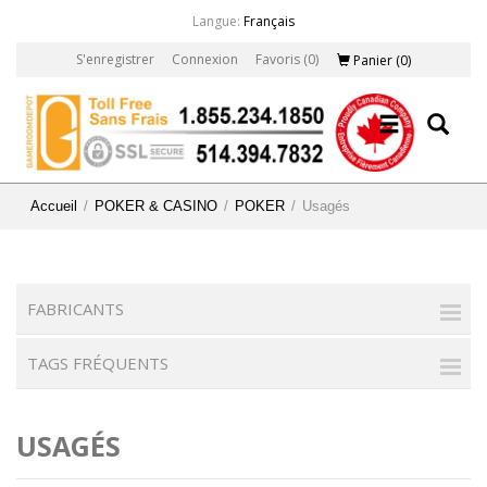
Langue:
Français
S'enregistrer
Connexion
Favoris
(0)
Panier
(0)
Accueil
/
POKER & CASINO
/
POKER
/
Usagés
FABRICANTS
TAGS FRÉQUENTS
USAGÉS