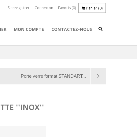
S'enregistrer
Connexion
Favoris
(0)
Panier
(0)
HER
MON COMPTE
CONTACTEZ-NOUS
Porte verre format STANDART...
TE ''INOX''