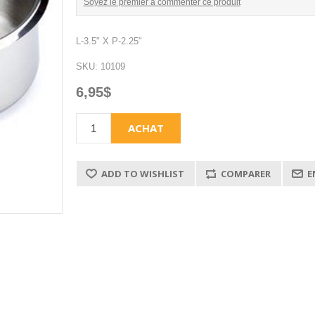
Soyez le premier à commenter ce produit
L-3.5" X P-2.25"
SKU:
10109
6,95$