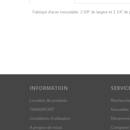
Fabriqué d'acier inoxydable. 2 5/8'' de largeur et 2 1/4'' de
INFORMATION
SERVIC
Location de produits
Recherch
TRANSPORT
Nouvelles
Conditions d'utilisation
Récemmen
À propos de nous
Comparer 