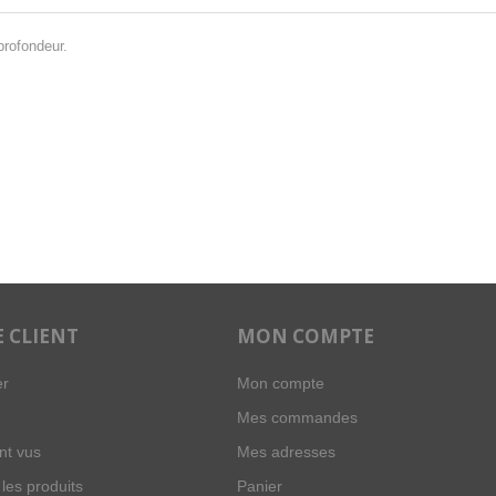
 profondeur.
E CLIENT
MON COMPTE
er
Mon compte
Mes commandes
t vus
Mes adresses
les produits
Panier