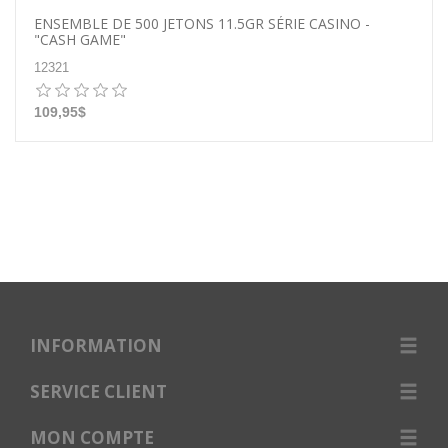
ENSEMBLE DE 500 JETONS 11.5GR SÉRIE CASINO -
"CASH GAME"
12321
109,95$
INFORMATION
SERVICE CLIENT
MON COMPTE