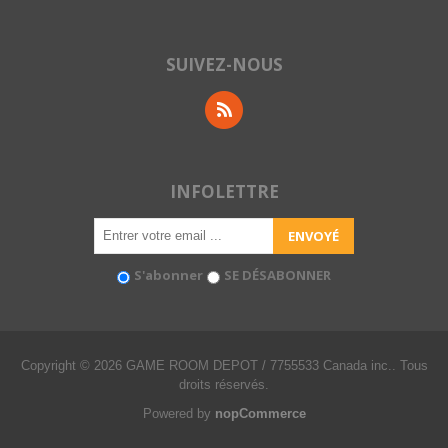
SUIVEZ-NOUS
INFOLETTRE
S'abonner
SE DÉSABONNER
Copyright © 2026 GAME ROOM DEPOT / 7755533 Canada inc.. Tous
droits réservés.
Powered by
nopCommerce