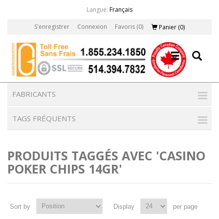
Langue:
Français
S'enregistrer
Connexion
Favoris
(0)
Panier
(0)
FABRICANTS
TAGS FRÉQUENTS
PRODUITS TAGGÉS AVEC 'CASINO
POKER CHIPS 14GR'
Sort by
Display
per page